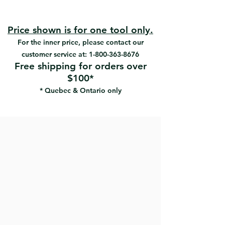
#09850 | UPC: 066395098503
knife
#817 | UPC: 066395088177
Price shown is for one tool only.
#818 | UPC: 066395098183
For the inner price, please contact our
customer service at:
1-800-363-8676
Free shipping for orders over
$100*
* Quebec & Ontario only