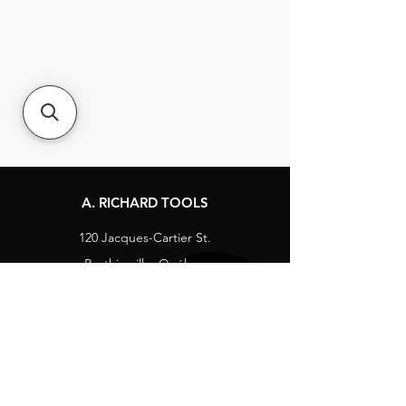
A. RICHARD TOOLS
120 Jacques-Cartier St.
Berthierville, Québec
Canada, J0K 1A0
Tel:
1-800-363-8676
info@arichard.com
Explore
Contact
About