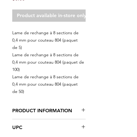
Product available in-store only
Lame de rechange à 8 sections de
0,4 mm pour couteau 804 (paquet
de 5)
Lame de rechange à 8 sections de
0,4 mm pour couteau 804 (paquet de
100)
Lame de rechange à 8 sections de
0,4 mm pour couteau 804 (paquet
de 50)
PRODUCT INFORMATION
High-carbon steel blade
UPC
8 points snap-off blades
Use with A.Richard #804 snap-off