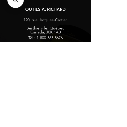
OUTILS A. RICHARD
120, rue Jacques-Cartier
Berthierville, Québec
Canada, J0K 1A0
Tél :
1-800-363-8676
info@arichard.com
Explorer
Contact
À propos
Carrières
Média sociaux
Facebook
Instagram
Vie privée
Recevez nos nouvelles et mises à jour