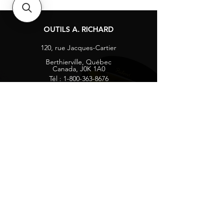
OUTILS A. RICHARD
120, rue Jacques-Cartier
Berthierville, Québec
Canada, J0K 1A0
Tél :
1-800-363-8676
info@arichard.com
Explorer
Contact
À propos
Carrières
Média sociaux
Facebook
Instagram
Vie privée
Recevez nos nouvelles et mises à jour