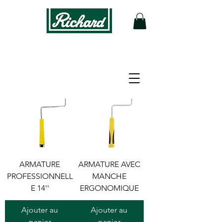
Filtrer
NOUVEAU
NOUVEAU
ARMATURE
ARMATURE AVEC
PROFESSIONNELL
MANCHE
E 14''
ERGONOMIQUE
Ajouter au
Ajouter au
panier
panier