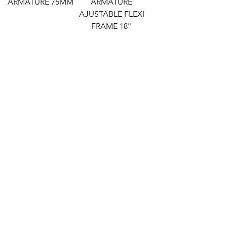
ARMATURE 75MM
ARMATURE
AJUSTABLE FLEXI
FRAME 18''
Ajouter au
Ajouter au
panier
panier
ARMATURE 18 ''
Ajouter au
panier
OUTILS A. RICHARD