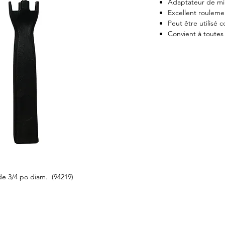
Adaptateur de min
Excellent rouleme
Peut être utilisé
Convient à toutes
e 3/4 po diam. (94219)