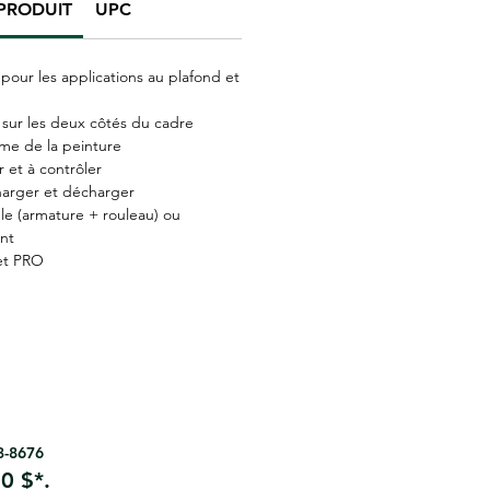
PRODUIT
UPC
pour les applications au plafond et
 sur les deux côtés du cadre
rme de la peinture
er et à contrôler
charger et décharger
e (armature + rouleau) ou
nt
et PRO
63-8676
0 $*.