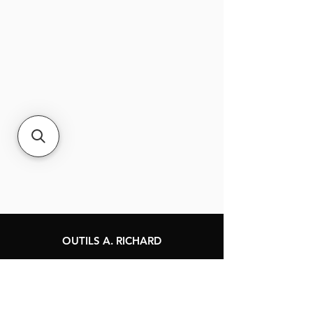
Nettoie les fissures
Ferme les bidons de peinture
OUTILS A. RICHARD
120, rue Jacques-Cartier
Berthierville, Québec
Canada, J0K 1A0
Tél :
1-800-363-8676