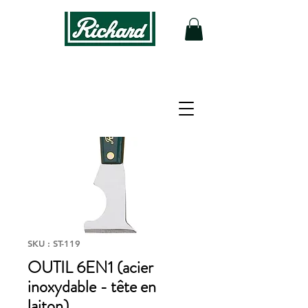
SKU : ST-119
OUTIL 6EN1 (acier
inoxydable - tête en
laiton)