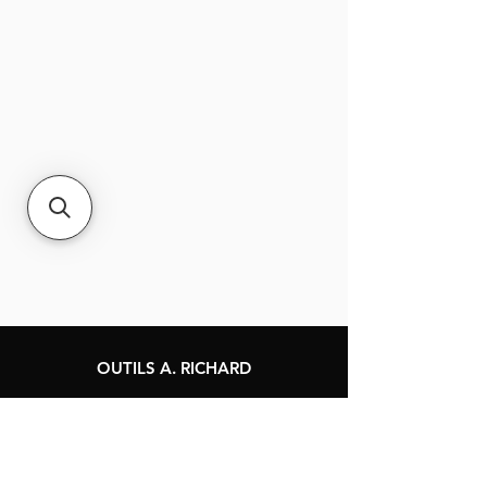
OUTILS A. RICHARD
120, rue Jacques-Cartier
Berthierville, Québec
Canada, J0K 1A0
Tél :
1-800-363-8676