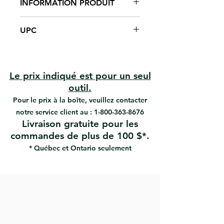
INFORMATION PRODUIT
Lame rigide en acier carbone
UPC
Tête HammerHead® en acier
forgé
#119 | UPC: 066395021198
Construction pleine soie robuste
Manche résistant aux solvants
Idéal pour gratter, nettoyer et
Le prix indiqué est pour un seul
préparer les surfaces.
outil.
Utilisations
Pour le prix à la boîte, veuillez contacter
Nettoie les rouleaux
notre service client au :
1-800-363-8676
Ouvre les pots de peinture
Livraison gratuite pour les
Applique le composé
commandes de plus de 100 $*.
Gratte les surfaces
Nettoie les fissures
* Québec et Ontario seulement
Referme les pots de peinture