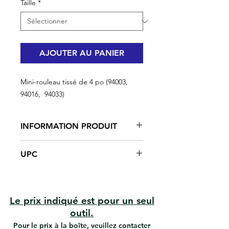
Taille
*
AJOUTER AU PANIER
Mini-rouleau tissé de 4 po (94003,
94016, 94033)
INFORMATION PRODUIT
Fournit des finitions lisses avec des
UPC
peintures plates, peu brillantes et
semi-brillantes.
#94016 | UPC: 066395940161
Excellente prise et dégagement
#94003 | UPC: 066395940031
de peinture
#94033 | UPC: 066395940338
Finition non pelucheuse
Le prix indiqué est pour un seul
Bonne résistance aux
outil.
éclaboussures
Pour le prix à la boîte, veuillez contacter