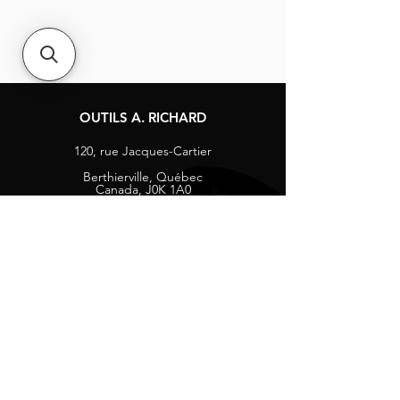
OUTILS A. RICHARD
120, rue Jacques-Cartier
Berthierville, Québec
Canada, J0K 1A0
Tél :
1-800-363-8676
info@arichard.com
Explorer
Contact
À propos
Carrières
Média sociaux
Facebook