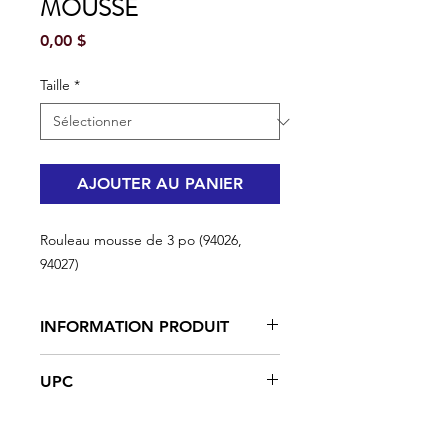
MOUSSE
Prix
0,00 $
Taille
*
AJOUTER AU PANIER
Rouleau mousse de 3 po (94026,
94027)
INFORMATION PRODUIT
UPC
Haute capacité et densité avec
une finition non pelucheuse
#94026 | UPC: 066395940260
Idéal avec toutes les peintures,
#94027 | UPC: 066395940277