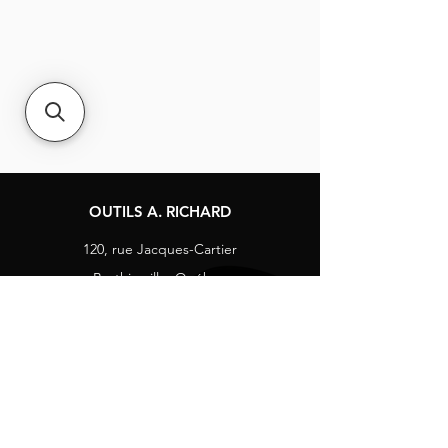
OUTILS A. RICHARD
120, rue Jacques-Cartier
Berthierville, Québec
Canada, J0K 1A0
Tél :
1-800-363-8676
info@arichard.com
Explorer
Contact
À propos