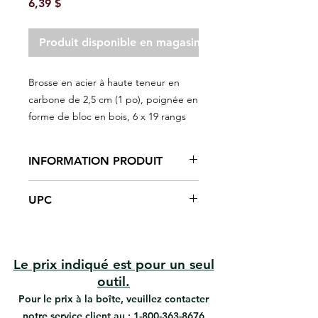
Prix
6,39 $
Produit disponible en magasin seulement
Brosse en acier à haute teneur en
carbone de 2,5 cm (1 po), poignée en
forme de bloc en bois, 6 x 19 rangs
INFORMATION PRODUIT
Grattez et nettoyez la peinture
UPC
écaillée et autres débris
indésirables
#03254 | UPC: 066395032545
Poignée avec filetage Acme
Le prix indiqué est pour un seul
outil.
Pour le prix à la boîte, veuillez contacter
notre service client au :
1-800-363-8676