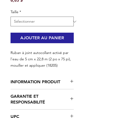
6,83 $
Taille
*
AJOUTER AU PANIER
Ruban à joint autocollant activé par
l’eau de 5 cm x 22,8 m (2 po x 75 pi),
mouiller et appliquer (18205)
INFORMATION PRODUIT
2 x 75 pouces
GARANTIE ET
Gagnez du temps, dsauvez du
RESPONSABILITÉ
gypse et des efforts!
Aucune application de composé à
Étant donné que les méthodes (la
joint nécessaire avant l'installation
UPC
technique et la dilution excessive