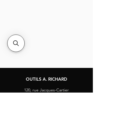
du prix d'achat initial.
A. Richard Tools Co. ne sera pas
responsable des autres coûts ou
dépenses d'installation. Il s'agit de
la garantie exclusive et des
recours fournis par A. Richard
Tools Co., y compris, sans s'y
limiter, les garanties implicites de
qualité marchande, d'adéquation
à l'utilisation et d'adéquation à un
usage particulier.
OUTILS A. RICHARD
120, rue Jacques-Cartier
Berthierville, Québec
Canada, J0K 1A0
Tél :
1-800-363-8676
info@arichard.com
Explorer