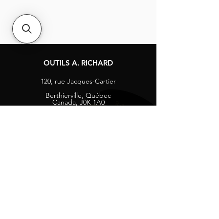
OUTILS A. RICHARD
120, rue Jacques-Cartier
Berthierville, Québec
Canada, J0K 1A0
Tél :
1-800-363-8676
info@arichard.com
Explorer
Contact
À propos
Carrières
Média sociaux
Facebook