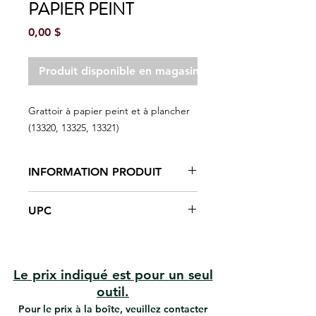
PAPIER PEINT
Prix
0,00 $
Produit disponible en magasin seulement
Grattoir à papier peint et à plancher
(13320, 13325, 13321)
INFORMATION PRODUIT
Tête inclinée
UPC
Lame remplaçable tranchante de 4
"
#13320 | UPC: 066395133204
Poignée ronde en caoutchouc
#13321 | UPC: 066395133211
antidérapante
#13325 | UPC: 066395133259
Gratte les revêtements muraux,
Le prix indiqué est pour un seul
les planchers, la peinture, les
outil.
vernis, les surfaces en verre et en
Pour le prix à la boîte, veuillez contacter