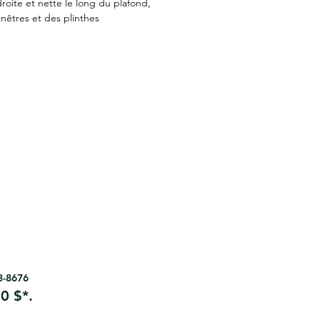
roite et nette le long du plafond,
nêtres et des plinthes
63-8676
0 $*.