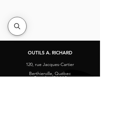
OUTILS A. RICHARD
120, rue Jacques-Cartier
Berthierville, Québec
Canada, J0K 1A0
Tél :
1-800-363-8676
info@arichard.com
Explorer
Contact
À propos
Carrières
Média sociaux