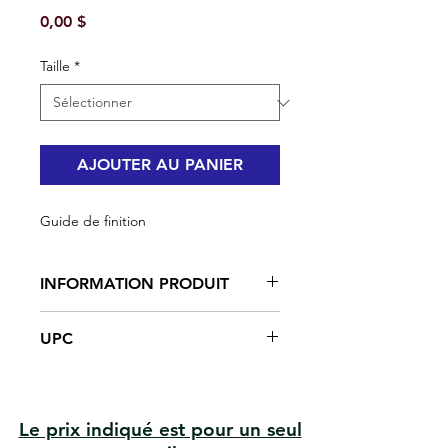
Prix
0,00 $
Taille
*
AJOUTER AU PANIER
Guide de finition
INFORMATION PRODUIT
Lame en acier inoxydable
UPC
Manche en plastique
polypropylène noir
#DP-12 | UPC: 066395130128
Antirouille
#DP-23 | UPC: 066395130234
Pour la peinture et le papier peint.
Le prix indiqué est pour un seul