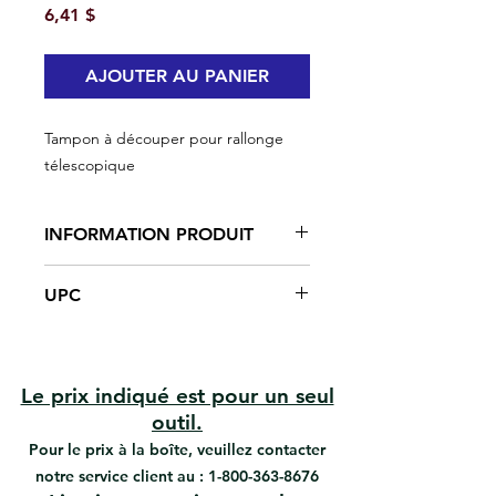
Prix
6,41 $
AJOUTER AU PANIER
Tampon à découper pour rallonge
télescopique
INFORMATION PRODUIT
Les roues de guidage contrôlent
UPC
la "découpe"
Assure une ligne droite et nette le
#95000 | UPC: 066395950009
long du plafond, des portes, des
fenêtres, des cimaises et des
plinthes
Le prix indiqué est pour un seul
Élimine le ruban de masquage et
outil.
le découpage délicat avec pinceau
Pour le prix à la boîte, veuillez contacter
notre service client au :
1-800-363-8676