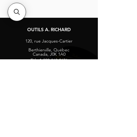
OUTILS A. RICHARD
120, rue Jacques-Cartier
Berthierville, Québec
Canada, J0K 1A0
Tél :
1-800-363-8676
info@arichard.com
Explorer
Contact
À propos
Carrières
Média sociaux
Facebook
Instagram