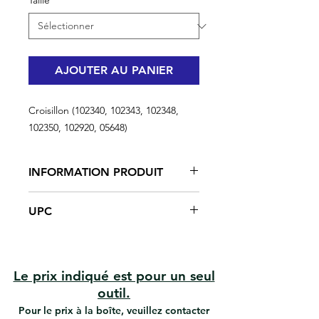
Taille
*
AJOUTER AU PANIER
Croisillon (102340, 102343, 102348,
102350, 102920, 05648)
INFORMATION PRODUIT
Croisillons en plastique
UPC
Fournit un espacement approprié
des carreaux lors de l'installation
#102340 | UPC: 066395055971
de nouveaux carreaux.
#102343 | UPC: 066395055483
#102348 | UPC: 066395055506
Le prix indiqué est pour un seul
#102350 | UPC: 066395056510
outil.
#102920 | UPC: 066395055445
Pour le prix à la boîte, veuillez contacter
#05648 | UPC: 066395056480