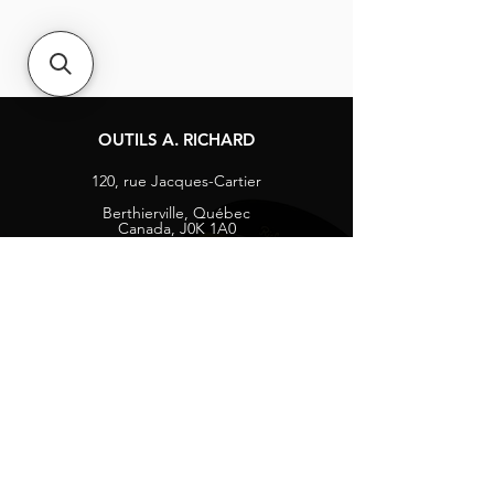
OUTILS A. RICHARD
120, rue Jacques-Cartier
Berthierville, Québec
Canada, J0K 1A0
Tél :
1-800-363-8676
info@arichard.com
Explorer
Contact
À propos
Carrières
Média sociaux
Facebook