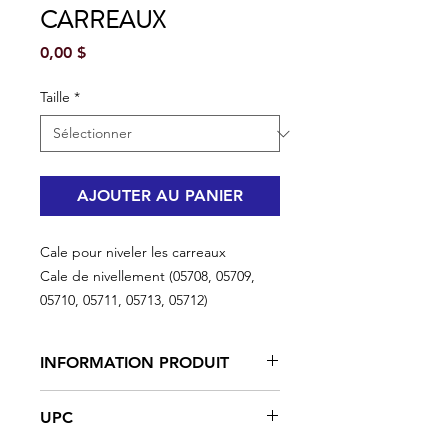
CARREAUX
Prix
0,00 $
Taille
*
AJOUTER AU PANIER
Cale pour niveler les carreaux
Cale de nivellement (05708, 05709,
05710, 05711, 05713, 05712)
INFORMATION PRODUIT
Élimine les carreaux inégaux
UPC
Facile à installer et enlever
Pour les carreaux entre 3/16 '' et