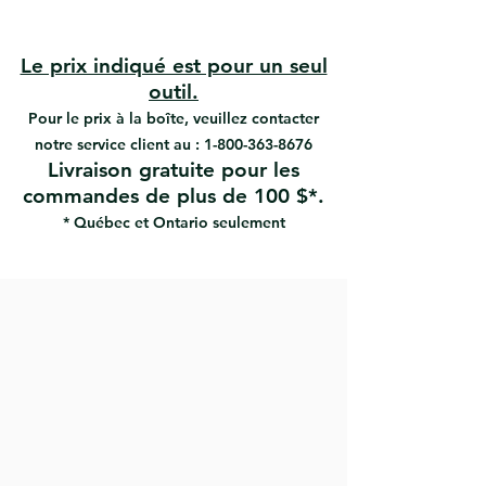
#05708 | UPC: 066395157088
7/16 '' d'épaisseur
#05709 | UPC: 066395157095
Aligne, espace et maintient les
#05710 | UPC: 066395067103
carreaux pour une installation
Le prix indiqué est pour un seul
#05711 | UPC: 066395067110
uniforme des carreaux
outil.
#05712 | UPC: 066395067127
Solution simple en 2 pièces pour
Pour le prix à la boîte, veuillez contacter
#05713 | UPC: 066395067134
éviter les carreaux inégaux
notre service client au :
1-800-363-8676
Livraison gratuite pour les
commandes de plus de 100 $*.
* Québec et Ontario seulement