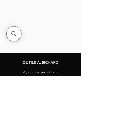
OUTILS A. RICHARD
120, rue Jacques-Cartier
Berthierville, Québec
Canada, J0K 1A0
Tél :
1-800-363-8676
info@arichard.com
Explorer
Contact