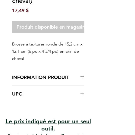
cheval)
Prix
17,49 $
Produit disponible en magasin seulement
Brosse à texturer ronde de 15,2 cm x
12,1 cm (6 po x 4 3/4 po) en crin de
cheval
INFORMATION PRODUIT
Mélange de crin de cheval noir et
UPC
de poils de polypropylène
Bloc de bois franc avec poignée
#R-18700 | UPC: 066395187009
fileté
Les poils évasés offrent une large
surface de travail
Le prix indiqué est pour un seul
Pour créer des effets pointillés,
outil.
tourbillonnés ou épongés.