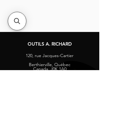
OUTILS A. RICHARD
120, rue Jacques-Cartier
Berthierville, Québec
Canada, J0K 1A0
Tél :
1-800-363-8676
info@arichard.com
Explorer
Contact
À propos
Carrières
Média sociaux
Facebook