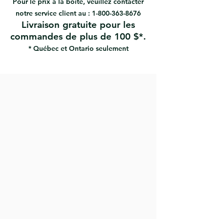
Pour le prix à la boîte, veuillez contacter
À utiliser avec des peintures de
notre service client au :
1-800-363-8676
plâtre ou de texture sur les
Livraison gratuite pour les
plafonds et les murs.
commandes de plus de 100 $*.
* Québec et Ontario seulement