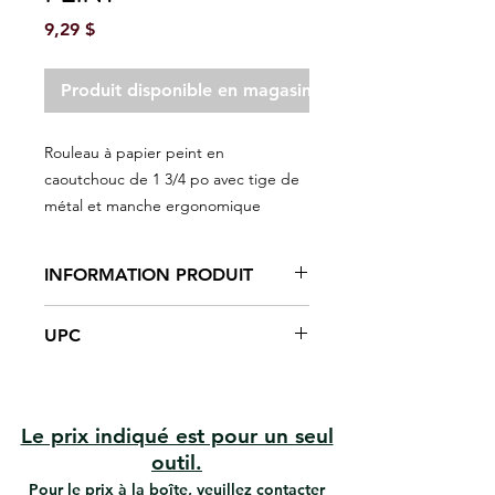
Prix
9,29 $
Produit disponible en magasin seulement
Rouleau à papier peint en
caoutchouc de 1 3/4 po avec tige de
métal et manche ergonomique
INFORMATION PRODUIT
Rouleau en caoutchouc 1 3/4 ''
UPC
Châssis en acier
Poignée ergonomique
#11729 | UPC: 066395117297
Pour éliminer les imperfections et
bulles sur le papier peint
Le prix indiqué est pour un seul
outil.
Pour le prix à la boîte, veuillez contacter