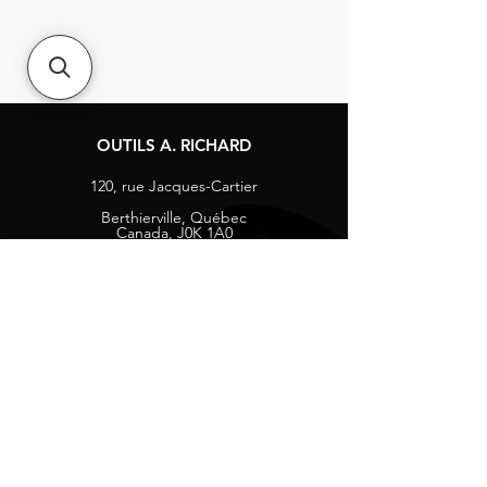
OUTILS A. RICHARD
120, rue Jacques-Cartier
Berthierville, Québec
Canada, J0K 1A0
Tél :
1-800-363-8676
info@arichard.com
Explorer
Contact
À propos
Carrières
Média sociaux
Facebook