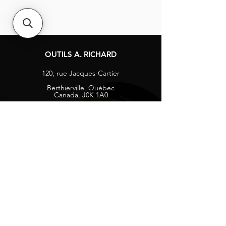
OUTILS A. RICHARD
120, rue Jacques-Cartier
Berthierville, Québec
Canada, J0K 1A0
Tél :
1-800-363-8676
info@arichard.com
Explorer
Contact
À propos
Carrières
Média sociaux
Facebook
Instagram