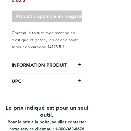
0,00 $
Produit disponible en magasin seulement
Couteau à toiture avec manche en
plastique et garde, en acier à haute
teneur en carbone 14125 R-1
INFORMATION PRODUIT
Pour l'installations de toiture, pour
UPC
couper le papier
Lame en acier à haute teneur en
#14125 | UPC: 066395141254
carbone, traitée thermiquement,
#R-1 | UPC: 066395141001
trempée, polie et affûtée
Point carré
Le prix indiqué est pour un seul
Poignée résistante aux solvants
outil.
Tranchants des deux côtés.
Pour le prix à la boîte, veuillez contacter
notre service client au :
1-800-363-8676