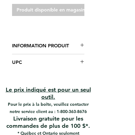
Produit disponible en magasin seulement
INFORMATION PRODUIT
Qualité professionnelle
UPC
8X5X2 en caoutchouc mousse
Avec côtés et coins arrondis
#05565 | UPC: 066395055650
Les coins arrondis empêchent les
#05598 | UPC: 066395055988
déversements et les éclaboussures
#05596 | UPC: 066395059962
de coulis
Le prix indiqué est pour un seul
#05594 | UPC: 066395155947
Pousse le coulis entre les carreaux,
outil.
les essuie et les polis après le
Pour le prix à la boîte, veuillez contacter
jointoiement.
notre service client au :
1-800-363-8676
Livraison gratuite pour les
commandes de plus de 100 $*.
* Québec et Ontario seulement