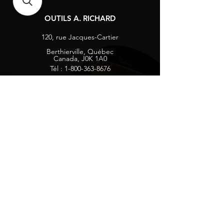
OUTILS A. RICHARD
120, rue Jacques-Cartier
Berthierville, Québec
Canada, J0K 1A0
Tél :
1-800-363-8676
info@arichard.com
Explorer
Contact
À propos
Carrières
Média sociaux
Facebook
Instagram
Vie privée
Recevez nos nouvelles et mises à jour