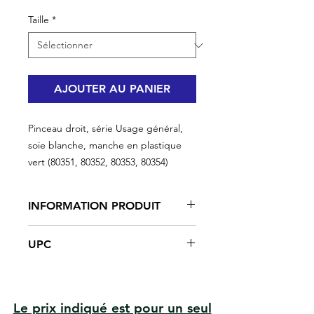
Taille
*
AJOUTER AU PANIER
Pinceau droit, série Usage général,
soie blanche, manche en plastique
vert (80351, 80352, 80353, 80354)
INFORMATION PRODUIT
Bon pour une productivité élevée ou
UPC
des applications extérieures
Poils blancs
#80351 | UPC: 066395803510
Tenez et livrez plus de peinture
#80352 | UPC: 066395803527
Bons résultats sur une large
#80353 | UPC: 066395803534
gamme de surfaces
Le prix indiqué est pour un seul