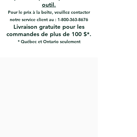
#80354 | UPC: 066395803541
Idéal avec toutes les peintures,
outil.
vernis et émaux
Pour le prix à la boîte, veuillez contacter
notre service client au :
1-800-363-8676
Livraison gratuite pour les
commandes de plus de 100 $*.
* Québec et Ontario seulement