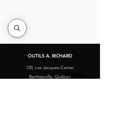
OUTILS A. RICHARD
120, rue Jacques-Cartier
Berthierville, Québec
Canada, J0K 1A0
Tél :
1-800-363-8676
info@arichard.com
Explorer
Contact
À propos
Carrières