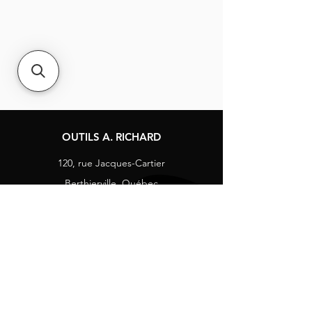
OUTILS A. RICHARD
120, rue Jacques-Cartier
Berthierville, Québec
Canada, J0K 1A0
Tél :
1-800-363-8676
info@arichard.com
Explorer
Contact
À propos
Carrières