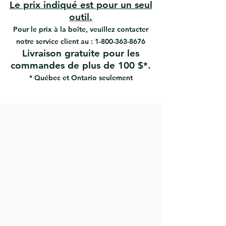
carbone pour une grande
Le prix indiqué est pour un seul
#PP-307 | UPC: 066395353077 | 7" x 3
résistance.
outil.
1/2"
Traitée thermiquement et
Pour le prix à la boîte, veuillez contacter
#PP-308 | UPC: 066395353084 | 8" x 4
trempée pour une longue durée
notre service client au :
1/4"
1-800-363-8676
de vie.
Livraison gratuite pour les
Meulée et polie pour une finition
commandes de plus de 100 $*.
lisse.
Prise confortable pour un meilleur
* Québec et Ontario seulement
contrôle.