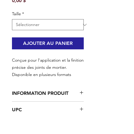
Prix
0,00 $
Taille
*
AJOUTER AU PANIER
Conçue pour l’application et la finition
précise des joints de mortier.
Disponible en plusieurs formats
INFORMATION PRODUIT
Idéale pour les travaux de joints
UPC
précis.
Parfaite pour les applications
#PP-305 | UPC: 066395353053 | 5" x 2
étroites et détaillées.
1/2"
Lame en acier à haute teneur en
#PP-306 | UPC: 066395353060 | 6" x 3"