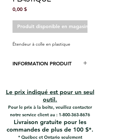
Prix
0,00 $
Produit disponible en magasin seulement
Étendeur à colle en plastique
INFORMATION PRODUIT
Plastique polystyrène résistant aux
chocs
Le prix indiqué est pour un seul
Applique les adhésifs (suivez les
outil.
recommandations du fabricant de
Pour le prix à la boîte, veuillez contacter
l'adhésif pour la taille et le style de
notre service client au :
l'encoche de l'outil)
1-800-363-8676
Livraison gratuite pour les
commandes de plus de 100 $*.
* Québec et Ontario seulement