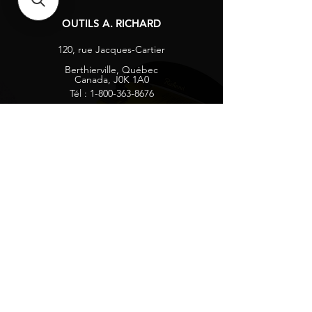
OUTILS A. RICHARD
120, rue Jacques-Cartier
Berthierville, Québec
Canada, J0K 1A0
Tél :
1-800-363-8676
info@arichard.com
Explorer
Contact
À propos
Carrières
Média sociaux
Facebook
Instagram
Vie privée
Recevez nos nouvelles et mises à jour