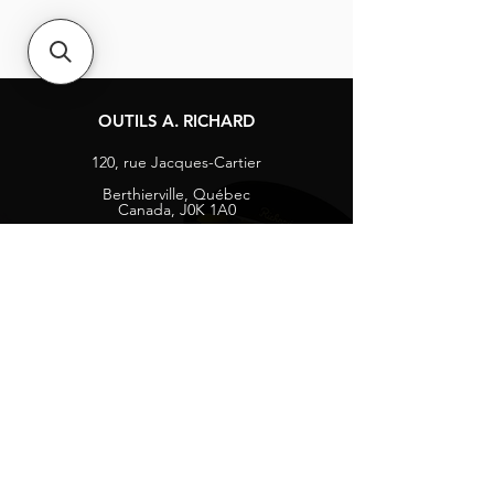
OUTILS A. RICHARD
120, rue Jacques-Cartier
Berthierville, Québec
Canada, J0K 1A0
Tél :
1-800-363-8676
info@arichard.com
Explorer
Contact
À propos
Carrières
Média sociaux
Facebook
Instagram