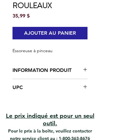
ROULEAUX
Prix
35,99 $
AJOUTER AU PANIER
Essoreuse à pinceau
INFORMATION PRODUIT
Roulement à bille facilitant le bon
UPC
fonctionnement
Nettoie les pinceaux jusqu'à 6
#R-55500 | UPC: 066395555006
pouces et toutes sortes de
rouleaux à peinture.
Le prix indiqué est pour un seul
outil.
Pour le prix à la boîte, veuillez contacter
notre service client au :
1-800-363-8676