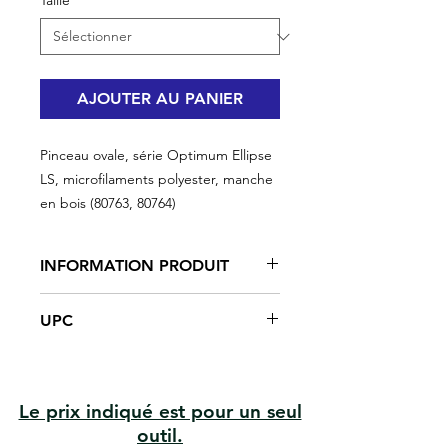
Taille
*
AJOUTER AU PANIER
Pinceau ovale, série Optimum Ellipse
LS, microfilaments polyester, manche
en bois (80763, 80764)
INFORMATION PRODUIT
Retient plus de peinture pour une
UPC
productivité élevée dans toutes les
situations
#80763 | UPC: 066395807631
Retient plus de peinture et libère
#80764 | UPC: 066395807648
uniformément la peinture
Gagnez du temps et améliorez la
Le prix indiqué est pour un seul
productivité
outil.