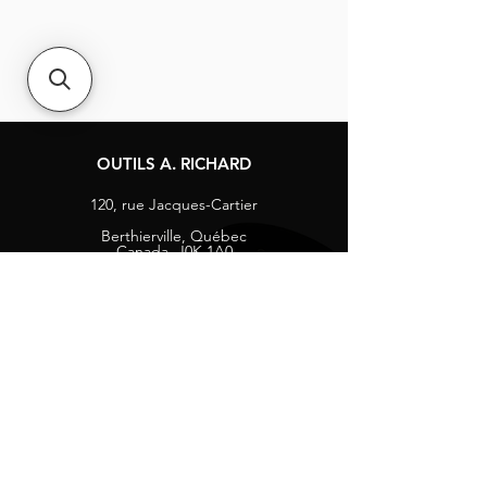
OUTILS A. RICHARD
120, rue Jacques-Cartier
Berthierville, Québec
Canada, J0K 1A0
Tél :
1-800-363-8676
info@arichard.com
Explorer
Contact
À propos
Carrières
Média sociaux