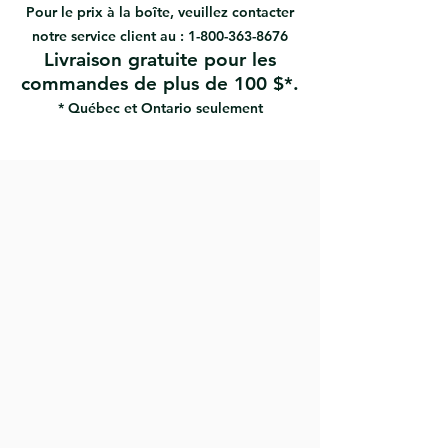
Découpage très précis
Pour le prix à la boîte, veuillez contacter
La poignée est facile à nettoyer
notre service client au :
1-800-363-8676
Utilise la technologie des
Livraison gratuite pour les
microfilaments
commandes de plus de 100 $*.
La forme ovale offre un nombre
maximum de filaments
* Québec et Ontario seulement
Double collage époxy