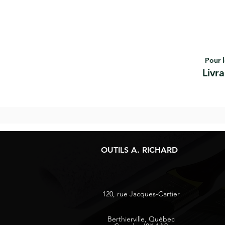
Pour l
Livr
OUTILS A. RICHARD
120, rue Jacques-Cartier
Berthierville, Québec