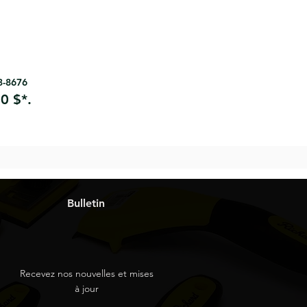
63-8676
0 $*.
Bulletin
Recevez nos nouvelles et mises
à jour