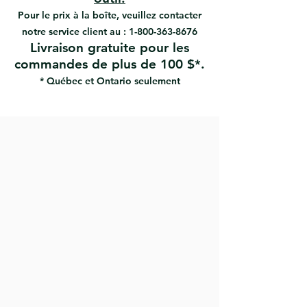
gagner du temps lors de la
Pour le prix à la boîte, veuillez contacter
peinture des coins
notre service client au :
1-800-363-8676
Idéal avec toutes les peintures,
Livraison gratuite pour les
vernis et émaux
commandes de plus de 100 $*.
* Québec et Ontario seulement