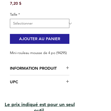
Prix
7,20 $
Taille
*
AJOUTER AU PANIER
Mini-rouleau mousse de 4 po (94295)
INFORMATION PRODUIT
Pour les petits travaux ou les zones
UPC
avec beaucoup d'appareils, de
garnitures ou de fenêtres, ce qui
#94295 | UPC: 066395942950
entraîne de petits espaces muraux.
Haute capacité et densité avec
une finition non pelucheuse
Le prix indiqué est pour un seul
L'extrémité fermée permet de
outil.