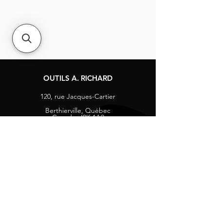
OUTILS A. RICHARD
120, rue Jacques-Cartier
Berthierville, Québec
Canada, J0K 1A0
Tél :
1-800-363-8676
info@arichard.com
Explorer
Contact
À propos
Carrières
Média sociaux