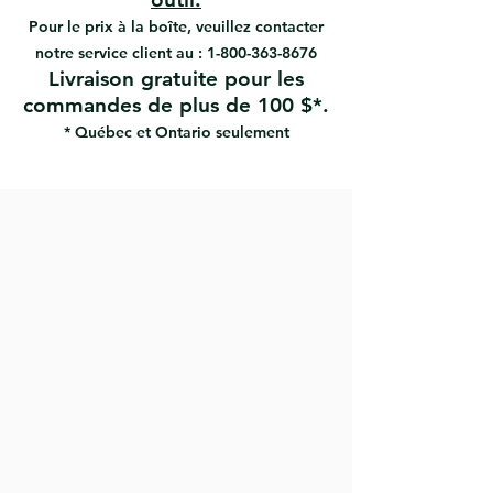
#80005 | UPC: 066395800052
Pour le prix à la boîte, veuillez contacter
notre service client au :
1-800-363-8676
Livraison gratuite pour les
commandes de plus de 100 $*.
* Québec et Ontario seulement