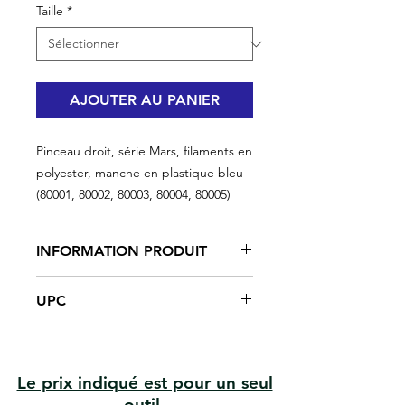
Taille
*
AJOUTER AU PANIER
Pinceau droit, série Mars, filaments en
polyester, manche en plastique bleu
(80001, 80002, 80003, 80004, 80005)
INFORMATION PRODUIT
Bon pour une productivité élevée ou
UPC
des applications extérieures
Filaments de polyester
#80001 | UPC: 066395800014
Des résultats lisses sur une large
#80002 | UPC: 066395800021
gamme de surfaces
#80003 | UPC: 066395800038
Idéal avec toutes les peintures,
Le prix indiqué est pour un seul
#80004 | UPC: 066395800045
vernis et émaux
outil.