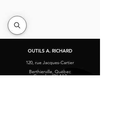
OUTILS A. RICHARD
120, rue Jacques-Cartier
Berthierville, Québec
Canada, J0K 1A0
Tél :
1-800-363-8676
info@arichard.com
Explorer
Contact
À propos
Carrières
Média sociaux