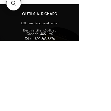
OUTILS A. RICHARD
120, rue Jacques-Cartier
Berthierville, Québec
Canada, J0K 1A0
Tél :
1-800-363-8676
info@arichard.com
Explorer
Contact
À propos
Carrières
Média sociaux
Facebook
Instagram
Vie privée
Recevez nos nouvelles et mises à jour