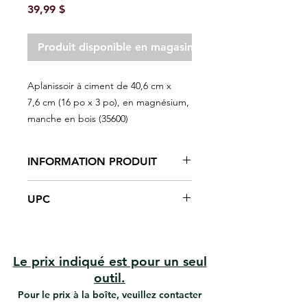
Prix
39,99 $
Produit disponible en magasin seulement
Aplanissoir à ciment de 40,6 cm x
7,6 cm (16 po x 3 po), en magnésium,
manche en bois (35600)
INFORMATION PRODUIT
Applanissoir en magnésium 16 '' X
UPC
3 ''
Alliage de magnésium
#R-35600 | UPC: 066395356009
Manche en bois
Lisse le ciment pour une finition
parfaite.
Le prix indiqué est pour un seul
outil.
Pour le prix à la boîte, veuillez contacter