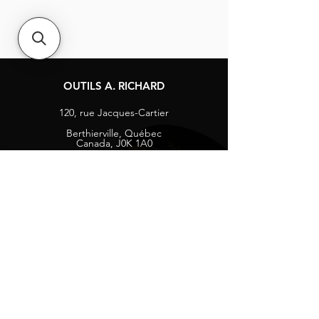
OUTILS A. RICHARD
120, rue Jacques-Cartier
Berthierville, Québec
Canada, J0K 1A0
Tél :
1-800-363-8676
info@arichard.com
Explorer
Contact
À propos
Carrières
Média sociaux
Facebook
Instagram