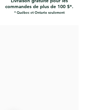
Livraison gratuite pour les
sèches (1 feuille)
commandes de plus de 100 $*.
* Québec et Ontario seulement