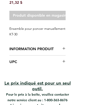
Prix
21,32 $
Produit disponible en magasin seulement
Ensemble pour poncer manuellement
KT-30
INFORMATION PRODUIT
Applique et lisse le composé de à
UPC
joints.
Plateau en polypropylène
#KT-30 | UPC: 066395301306
Couteau à mastic flexible
Grattoir mural flexible
Outil de coin intérieur
Le prix indiqué est pour un seul
Couteau à ruban semi-rigide
outil.
Ponceuse à main pour cloisons
Pour le prix à la boîte, veuillez contacter
sèches
notre service client au :
1-800-363-8676
Toile de sablage pour cloisons