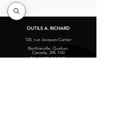
OUTILS A. RICHARD
120, rue Jacques-Cartier
Berthierville, Québec
Canada, J0K 1A0
Tél :
1-800-363-8676
info@arichard.com
Explorer
Contact
À propos
Carrières
Média sociaux
Facebook
Instagram
Vie privée