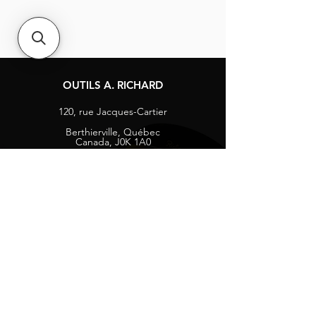
OUTILS A. RICHARD
120, rue Jacques-Cartier
Berthierville, Québec
Canada, J0K 1A0
Tél :
1-800-363-8676
info@arichard.com
Explorer
Contact
À propos
Carrières
Média sociaux
Facebook
Instagram