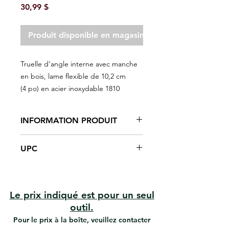
Prix
30,99 $
Produit disponible en magasin seulement
Truelle d’angle interne avec manche
en bois, lame flexible de 10,2 cm
(4 po) en acier inoxydable 1810
INFORMATION PRODUIT
UPC
Manche en bois dur
Lame flexible en acier inoxydable
#1810 | UPC:066395188105
Montage de la lame en fonte
Applique du ruban et du
composé sur les coins intérieurs.
Le prix indiqué est pour un seul
outil.
Pour le prix à la boîte, veuillez contacter