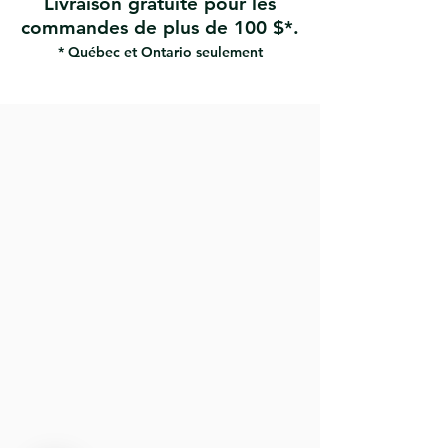
Livraison gratuite pour les
À utiliser avec des perceuses
commandes de plus de 100 $*.
électriques
* Québec et Ontario seulement