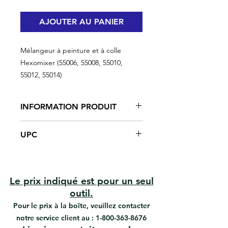
AJOUTER AU PANIER
Mélangeur à peinture et à colle
Hexomixer (55006, 55008, 55010,
55012, 55014)
INFORMATION PRODUIT
Mélangez rapidement la peinture,
UPC
le composé à joints, le coulis, les
adhésifs et plus
#55006 | UPC: 066395550063
Conception à faible traînée pour
#55008 | UPC: 066395550087
mélanger des matériaux épais
#55010 | UPC: 066395550100
avec moins de puissance et de
Le prix indiqué est pour un seul
#55012 | UPC: 066395550124
couple
outil.
#55014 | UPC: 066395550148
Arbre hexagonal
Pour le prix à la boîte, veuillez contacter
Mélangeur de peinture à hélice en
notre service client au :
1-800-363-8676
acier nickelé T