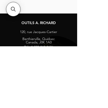
OUTILS A. RICHARD
120, rue Jacques-Cartier
Berthierville, Québec
Canada, J0K 1A0
Tél :
1-800-363-8676
info@arichard.com
Explorer
Contact
À propos
Carrières
Média sociaux
Facebook
Instagram