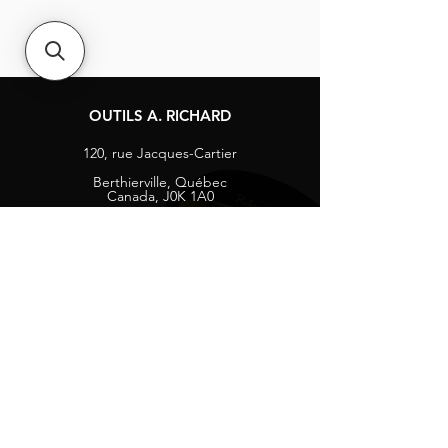
OUTILS A. RICHARD
120, rue Jacques-Cartier
Berthierville, Québec
Canada, J0K 1A0
Tél :
1-800-363-8676
info@arichard.com
Explorer
Contact
À propos
Carrières
Média sociaux
Facebook
Instagram