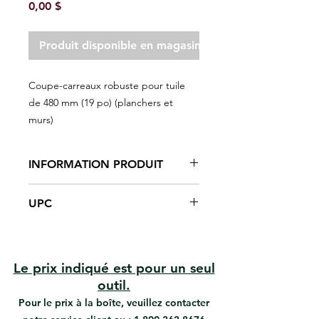
Prix
0,00 $
Produit disponible en magasin seulement
Coupe-carreaux robuste pour tuile
de 480 mm (19 po) (planchers et
murs)
INFORMATION PRODUIT
Construction en acier
UPC
Roulement à billes
Molette de coupe en carbure de
#102440-N | UPC: 066395058071
tungstène
#102544-N | UPC: 066395058088
#05599-N | UPC: 066395058040
Le prix indiqué est pour un seul
outil.
Pour le prix à la boîte, veuillez contacter