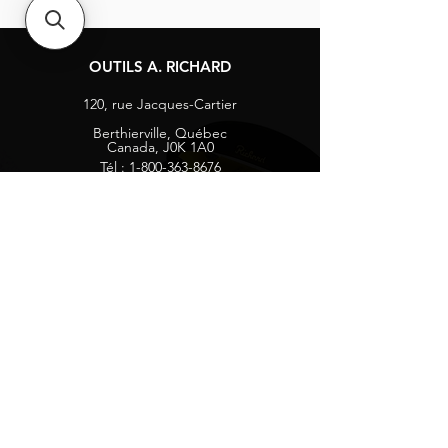
OUTILS A. RICHARD
120, rue Jacques-Cartier
Berthierville, Québec
Canada, J0K 1A0
Tél :
1-800-363-8676
info@arichard.com
Explorer
Contact
À propos
Carrières
Média sociaux
Facebook
Instagram
Vie privée