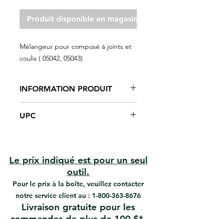
Produit disponible en magasin seulement
Mélangeur pour composé à joints et
coulis ( 05042, 05043)
INFORMATION PRODUIT
Mélange rapidement le composé
UPC
à joints, le coulis, les adhésifs et
plus
#05042 | UPC: 066395050426
Conception à faible traînée pour
#05043 | UPC: 066395050433
mélanger des matériaux épais
avec moins de puissance et de
Le prix indiqué est pour un seul
couple
outil.
Acier nickel
Pour le prix à la boîte, veuillez contacter
À utiliser avec des perceuses
notre service client au :
1-800-363-8676
électriques
Livraison gratuite pour les
Taille de la monture: 1/ ''
commandes de plus de 100 $*.