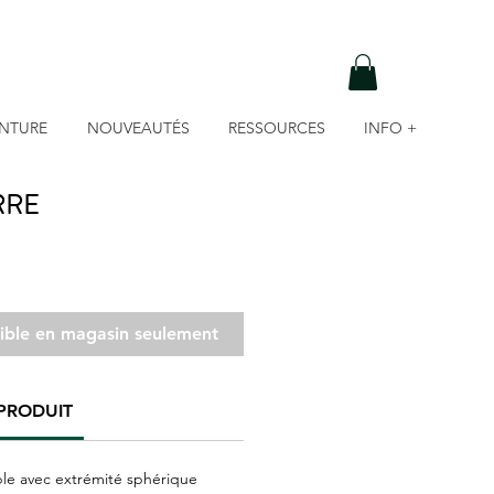
INTURE
NOUVEAUTÉS
RESSOURCES
INFO +
RRE
nible en magasin seulement
PRODUIT
le avec extrémité sphérique