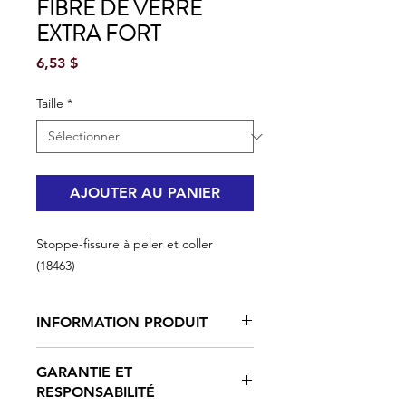
FIBRE DE VERRE
EXTRA FORT
Prix
6,53 $
Taille
*
AJOUTER AU PANIER
Stoppe-fissure à peler et coller
(18463)
INFORMATION PRODUIT
Tissu en fibre de verre
GARANTIE ET
Autocollante
RESPONSABILITÉ
Super fort