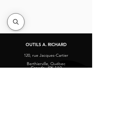
OUTILS A. RICHARD
120, rue Jacques-Cartier
Berthierville, Québec
Canada, J0K 1A0
Tél :
1-800-363-8676
info@arichard.com
Explorer
Contact
À propos
Carrières
Média sociaux