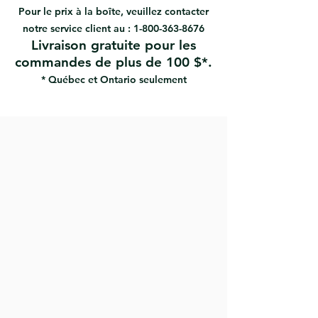
le confort
Pour le prix à la boîte, veuillez contacter
Extrémité filetée pour s'adapter à
notre service client au :
1-800-363-8676
n'importe quel rallonge standard
Livraison gratuite pour les
Pour tous types de peintures,
commandes de plus de 100 $*.
teintures et scellants à bois.
Pour des surfaces lisses et semi-
* Québec et Ontario seulement
lisses.