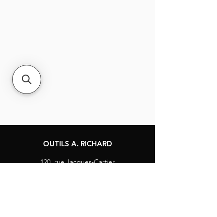
OUTILS A. RICHARD
120, rue Jacques-Cartier
Berthierville, Québec
Canada, J0K 1A0
Tél :
1-800-363-8676
info@arichard.com