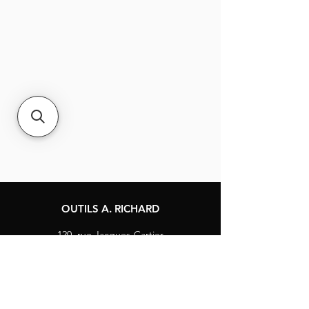
marteau et sa courbure parfaite
aident à enfoncer correctement
les clous et à éliminer les
imperfections de n'importe quelle
surface
L'angle de la poignée à
l'extrémité du manche libère les
doigts durant le jointoiement et
procure un grand confort à la main
La cavité prévu pour les doigts
assure une excellente prise lors du
jointoiement et du grattage
OUTILS A. RICHARD
120, rue Jacques-Cartier
Berthierville, Québec
Canada, J0K 1A0
Tél :
1-800-363-8676
info@arichard.com