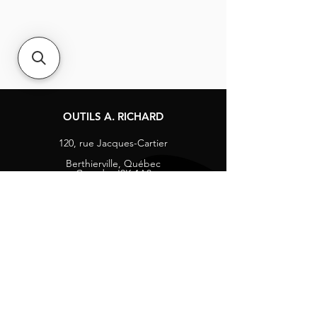
OUTILS A. RICHARD
120, rue Jacques-Cartier
Berthierville, Québec
Canada, J0K 1A0
Tél :
1-800-363-8676
info@arichard.com
Explorer
Contact
À propos
Carrières
Média sociaux