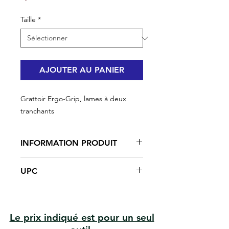
Taille
*
AJOUTER AU PANIER
Grattoir Ergo-Grip, lames à deux
tranchants
INFORMATION PRODUIT
Poignée Ergo-Grip
UPC
Lame à 2 faces
La conception ergonomique
#04512 | UPC: 066395045125
réduit la fatigue des mains
#04514 | UPC: 066395045149
L'angle maximise la puissance de
grattage
Le prix indiqué est pour un seul
#W-2 1/2-B | UPC: 066395042124
Les courbes maximisent l'action