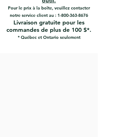
outil.
#CW-2 1/2-B | UPC: 066395040229
de traction
Pour le prix à la boîte, veuillez contacter
Le dégagement manuel permet
notre service client au :
1-800-363-8676
de gratter avec les deux mains
Livraison gratuite pour les
La poignée est arquée pour éviter
commandes de plus de 100 $*.
que les jointures ne soient éraflées
La conception de la lame atteint
* Québec et Ontario seulement
les coins et évite le marquage des
surfaces