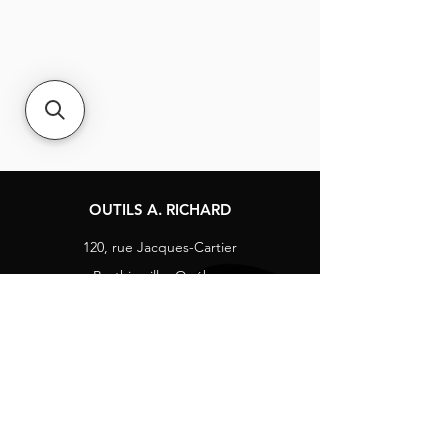
OUTILS A. RICHARD
120, rue Jacques-Cartier
Berthierville, Québec
Canada, J0K 1A0
Tél :
1-800-363-8676
info@arichard.com
Explorer
Contact
À propos