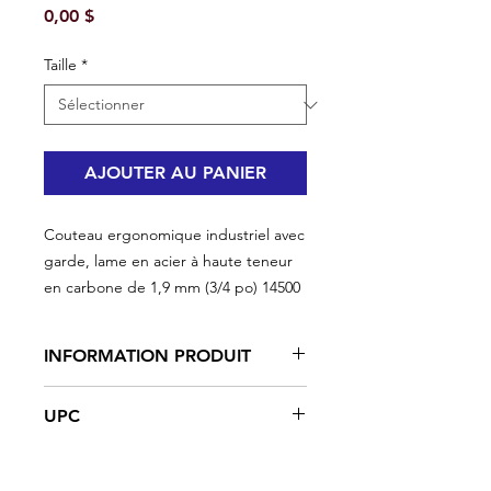
Prix
0,00 $
Taille
*
AJOUTER AU PANIER
Couteau ergonomique industriel avec
garde, lame en acier à haute teneur
en carbone de 1,9 mm (3/4 po) 14500
INFORMATION PRODUIT
Lame en acier à haute teneur en
UPC
carbone, traitée thermiquement,
affûtée, polie et affûtée
#14500 | UPC: 066395145009
La poignée ergonomique en
#14501 | UPC: 066395145016
caoutchouc maximise l'adhérence