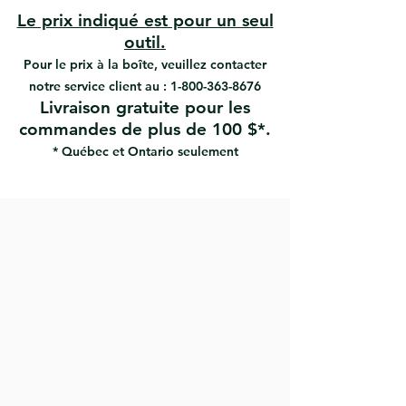
et réduit la fatigue des mains
Le prix indiqué est pour un seul
La conception large de la poignée
outil.
offre une protection totale des
Pour le prix à la boîte, veuillez contacter
mains
notre service client au :
1-800-363-8676
L'angle permet une pression
Livraison gratuite pour les
maximale vers le bas
commandes de plus de 100 $*.
Coupe divers matériaux industriels
lourds.
* Québec et Ontario seulement