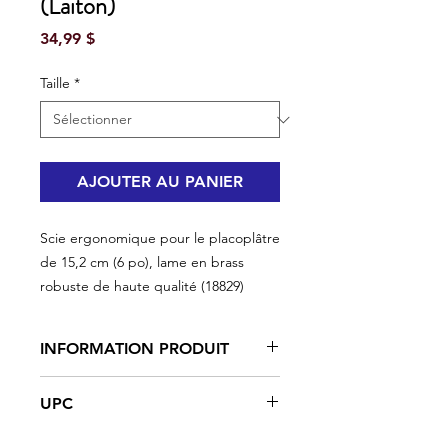
(Laiton)
Prix
34,99 $
Taille
*
AJOUTER AU PANIER
Scie ergonomique pour le placoplâtre
de 15,2 cm (6 po), lame en brass
robuste de haute qualité (18829)
INFORMATION PRODUIT
Poignée ergonomique à pointe
UPC
large
Lame en acier de haute qualité
#18829 | UPC: 066395188297