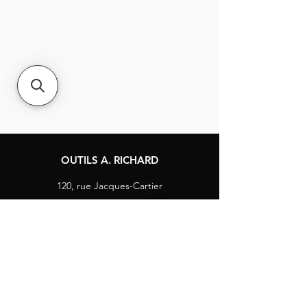
OUTILS A. RICHARD
120, rue Jacques-Cartier
Berthierville, Québec
Canada, J0K 1A0
Tél :
1-800-363-8676
info@arichard.com
Explorer
Contact
À propos