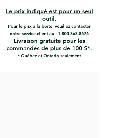
caoutchoutée maximise
l'adhérence et le confort
Le prix indiqué est pour un seul
La courbure de la poignée permet
outil.
une traction maximale
Pour le prix à la boîte, veuillez contacter
La garde protège contre le
notre service client au :
1-800-363-8676
glissement de la main
Livraison gratuite pour les
Grande surface de frappe
commandes de plus de 100 $*.
absorbant les chocs
Coupe les cloisons sèches, les
* Québec et Ontario seulement
tuyaux en PVC, le bois et les
matériaux similaires.