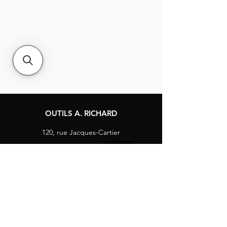
OUTILS A. RICHARD
120, rue Jacques-Cartier
Berthierville, Québec
Canada, J0K 1A0
Tél :
1-800-363-8676
info@arichard.com
Explorer
Contact
À propos