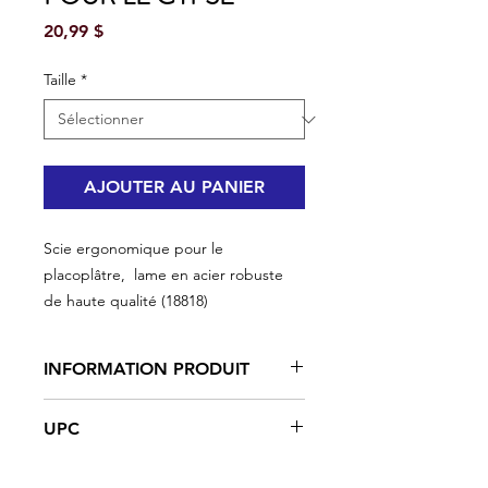
Prix
20,99 $
Taille
*
AJOUTER AU PANIER
Scie ergonomique pour le
placoplâtre, lame en acier robuste
de haute qualité (18818)
INFORMATION PRODUIT
Poignée ergonomique à pointe
UPC
large
Lame en acier de haute qualité
#18818 | UPC: 066395188181
La poignée ergonomique