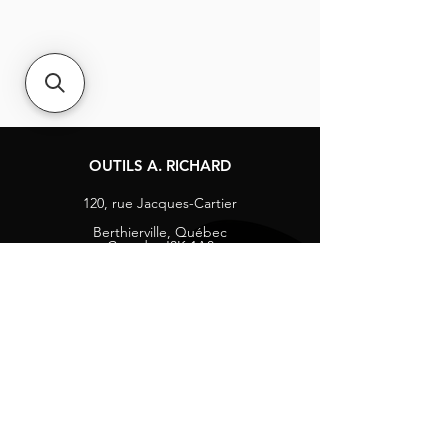
OUTILS A. RICHARD
120, rue Jacques-Cartier
Berthierville, Québec
Canada, J0K 1A0
Tél :
1-800-363-8676
info@arichard.com
Explorer
Contact
À propos
Carrières
Média sociaux