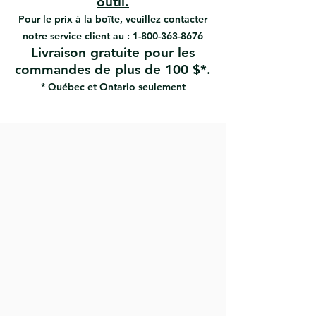
outil.
des coins arrondis pour plus de
Pour le prix à la boîte, veuillez contacter
sécurité
notre service client au :
1-800-363-8676
Les rainures circulaires empêchent
Livraison gratuite pour les
le matériau de glisser
commandes de plus de 100 $*.
La poignée caoutchoutée offre un
confort maximal et minimise
* Québec et Ontario seulement
l'effort de préhension
Transporte et retient les composés
lors de l'application sur les
surfaces.