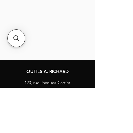
OUTILS A. RICHARD
120, rue Jacques-Cartier
Berthierville, Québec
Canada, J0K 1A0
Tél :
1-800-363-8676
info@arichard.com
Explorer
Contact