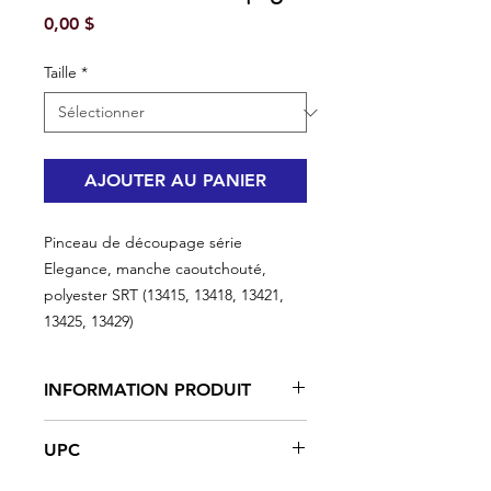
Prix
0,00 $
Taille
*
AJOUTER AU PANIER
Pinceau de découpage série
Elegance, manche caoutchouté,
polyester SRT (13415, 13418, 13421,
13425, 13429)
INFORMATION PRODUIT
Contournez facilement les portes, les
UPC
moulures et les fenêtres. Idéal pour
les projets d'intérieur.