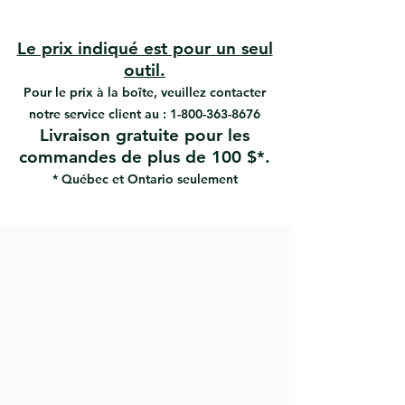
#13415 | UPC: 066395134157
100% polyester SRT
#13418 | UPC: 066395134188
Coupe très précise
#13421 | UPC: 066395134218
Finition exceptionnellement lisse
Le prix indiqué est pour un seul
#13425 | UPC: 066395134256
Disponible en brosse conique
outil.
#13429 | UPC: 066395134294
haute performance
Pour le prix à la boîte, veuillez contacter
Grande capacité de chargement
notre service client au :
1-800-363-8676
Bonne prise de peinture
Livraison gratuite pour les
commandes de plus de 100 $*.
* Québec et Ontario seulement