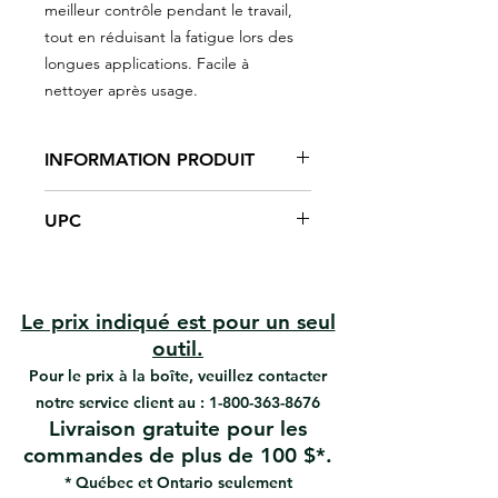
meilleur contrôle pendant le travail,
tout en réduisant la fatigue lors des
longues applications. Facile à
nettoyer après usage.
INFORMATION PRODUIT
12 po x 4 1/2 po (30,5 x 11,4 cm)
UPC
Denture en U 1/2 po x
espacement 2 po (13 x 50,8 mm)
#35725 | UPC: 066395357259
Lame en acier carbone
Poignée ergonomique rivetée
Réduit la fatigue des mains
Le prix indiqué est pour un seul
Facile à nettoyer
outil.
Pour l’application de colles EIFS
Pour le prix à la boîte, veuillez contacter
notre service client au :
1-800-363-8676
Livraison gratuite pour les
commandes de plus de 100 $*.
* Québec et Ontario seulement