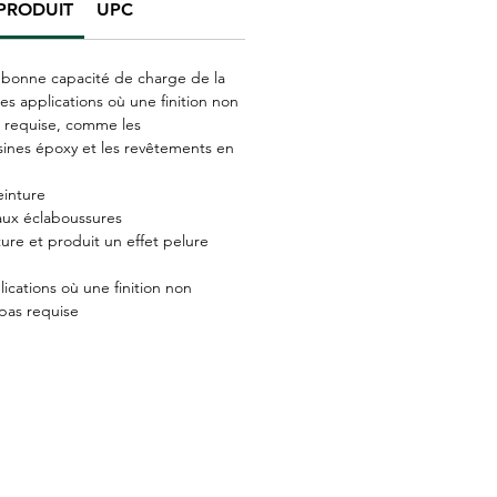
PRODUIT
UPC
e bonne capacité de charge de la
les applications où une finition non
 requise, comme les
ésines époxy et les revêtements en
einture
 aux éclaboussures
ture et produit un effet pelure
lications où une finition non
pas requise